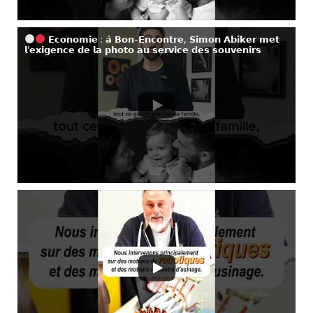
𝗘𝗰𝗼𝗻𝗼𝗺𝗶𝗲 : 𝗮̀ 𝗕𝗼𝗻-𝗘𝗻𝗰𝗼𝗻𝘁𝗿𝗲, 𝗦𝗶𝗺𝗼𝗻 𝗔𝗯𝗶𝗸𝗲𝗿 𝗺𝗲𝘁
𝗹’𝗲𝘅𝗶𝗴𝗲𝗻𝗰𝗲 𝗱𝗲 𝗹𝗮 𝗽𝗵𝗼𝘁𝗼 𝗮𝘂 𝘀𝗲𝗿𝘃𝗶𝗰𝗲 𝗱𝗲𝘀 𝘀𝗼𝘂𝘃𝗲𝗻𝗶𝗿𝘀