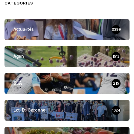
CATEGORIES
Actualités
3399
Agen
1512
SUA
215
Lot-Et-Garonne
1024