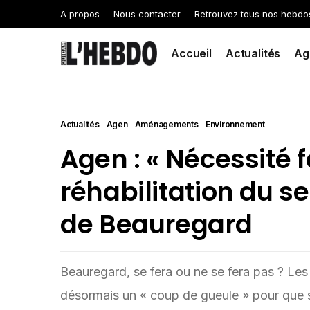
A propos
Nous contacter
Retrouvez tous nos hebdo
Accueil
Actualités
Ag
Actualités
Agen
Aménagements
Environnement
Agen : « Nécessité fe
réhabilitation du se
de Beauregard
Beauregard, se fera ou ne se fera pas ? Le
désormais un « coup de gueule » pour que soi