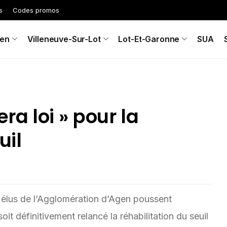
s
Codes promos
en
Villeneuve-Sur-Lot
Lot-Et-Garonne
SUA
ra loi » pour la
uil
s élus de l’Agglomération d’Agen poussent
t définitivement relancé la réhabilitation du seuil