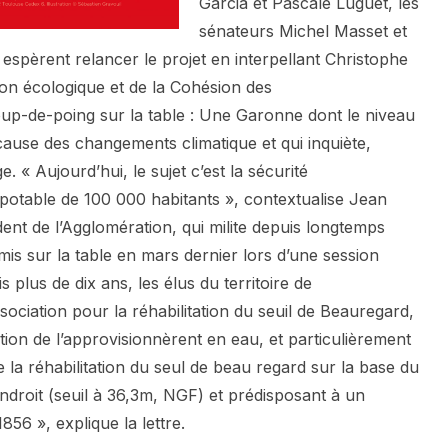
Garcia et Pascale Luguet, les
sénateurs Michel Masset et
s espèrent relancer le projet en interpellant Christophe
ion écologique et de la Cohésion des
coup-de-poing sur la table : Une Garonne dont le niveau
à cause des changements climatique et qui inquiète,
 « Aujourd’hui, le sujet c’est la sécurité
potable de 100 000 habitants », contextualise Jean
dent de l’Agglomération, qui milite depuis longtemps
remis sur la table en mars dernier lors d’une session
 plus de dix ans, les élus du territoire de
ssociation pour la réhabilitation du seuil de Beauregard,
tion de l’approvisionnèrent en eau, et particulièrement
e la réhabilitation du seul de beau regard sur la base du
 endroit (seuil à 36,3m, NGF) et prédisposant à un
1856 », explique la lettre.