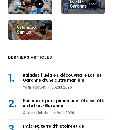
Lot-Et-
SUA
215
1023
Garonne
Villeneuve-
777
Sur-Lot
DERNIERS ARTICLES
Balades fluviales, découvrez le Lot-et-
Garonne d’une autre manière
Yoan Rigoulet
5 Août 2026
Huit spots pour piquer une tête cet été
en Lot-et-Garonne
Quidam Hebdo
4 Août 2026
L’Albret, terre d’histoire et de