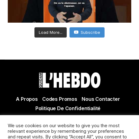
Load More...
Subscribe
A Propos
Codes Promos
Nous Contacter
Politique De Confidentialité
© Copyright 2021 Tous droits réservés Quidam Hebdo
We use cookies on our website to give you the most
Actualité Agen - Actualité en lot et Garonne - Actualité
relevant experience by remembering your preferences
Villeneuve sur Lot
and repeat visits. By clicking “Accept All”, you consent to