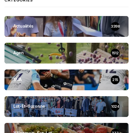
Actualités
3398
Agen
1512
SUA
215
Lot-Et-Garonne
1024
Villeneuve-Sur-Lot