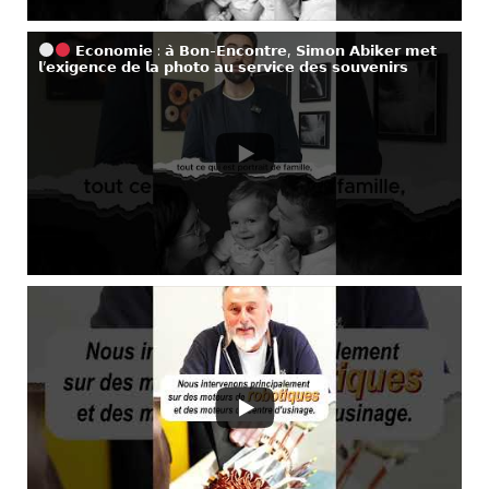
𝗘𝗰𝗼𝗻𝗼𝗺𝗶𝗲 : 𝗮̀ 𝗕𝗼𝗻-𝗘𝗻𝗰𝗼𝗻𝘁𝗿𝗲, 𝗦𝗶𝗺𝗼𝗻 𝗔𝗯𝗶𝗸𝗲𝗿 𝗺𝗲𝘁
𝗹’𝗲𝘅𝗶𝗴𝗲𝗻𝗰𝗲 𝗱𝗲 𝗹𝗮 𝗽𝗵𝗼𝘁𝗼 𝗮𝘂 𝘀𝗲𝗿𝘃𝗶𝗰𝗲 𝗱𝗲𝘀 𝘀𝗼𝘂𝘃𝗲𝗻𝗶𝗿𝘀