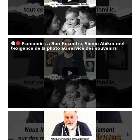
𝗘𝗰𝗼𝗻𝗼𝗺𝗶𝗲 : 𝗮̀ 𝗕𝗼𝗻-𝗘𝗻𝗰𝗼𝗻𝘁𝗿𝗲, 𝗦𝗶𝗺𝗼𝗻 𝗔𝗯𝗶𝗸𝗲𝗿 𝗺𝗲𝘁
𝗹’𝗲𝘅𝗶𝗴𝗲𝗻𝗰𝗲 𝗱𝗲 𝗹𝗮 𝗽𝗵𝗼𝘁𝗼 𝗮𝘂 𝘀𝗲𝗿𝘃𝗶𝗰𝗲 𝗱𝗲𝘀 𝘀𝗼𝘂𝘃𝗲𝗻𝗶𝗿𝘀