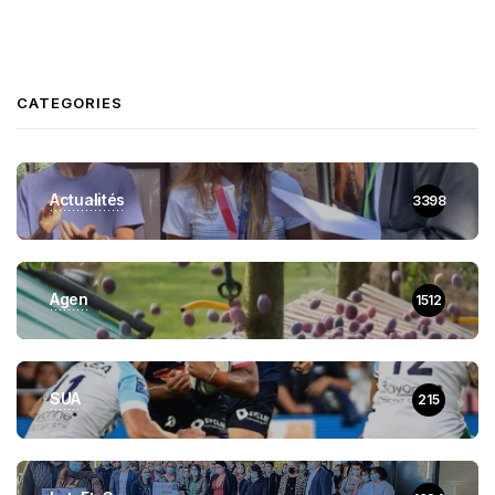
CATEGORIES
Actualités
3398
Agen
1512
SUA
215