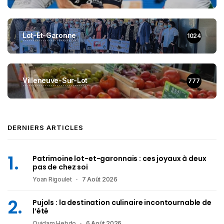
Lot-Et-Garonne
1024
Villeneuve-Sur-Lot
777
DERNIERS ARTICLES
Patrimoine lot-et-garonnais : ces joyaux à deux
pas de chez soi
Yoan Rigoulet
7 Août 2026
Pujols : la destination culinaire incontournable de
l’été
Quidam Hebdo
6 Août 2026