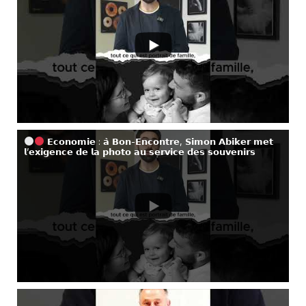
𝗘𝗰𝗼𝗻𝗼𝗺𝗶𝗲 : 𝗮̀ 𝗕𝗼𝗻-𝗘𝗻𝗰𝗼𝗻𝘁𝗿𝗲, 𝗦𝗶𝗺𝗼𝗻 𝗔𝗯𝗶𝗸𝗲𝗿 𝗺𝗲𝘁
𝗹’𝗲𝘅𝗶𝗴𝗲𝗻𝗰𝗲 𝗱𝗲 𝗹𝗮 𝗽𝗵𝗼𝘁𝗼 𝗮𝘂 𝘀𝗲𝗿𝘃𝗶𝗰𝗲 𝗱𝗲𝘀 𝘀𝗼𝘂𝘃𝗲𝗻𝗶𝗿𝘀