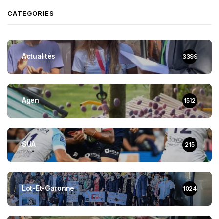
CATEGORIES
Actualités
3399
Agen
1512
SUA
215
Lot-Et-Garonne
1024