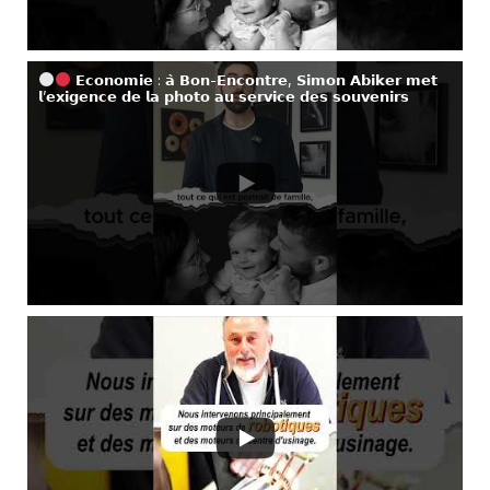
𝗘𝗰𝗼𝗻𝗼𝗺𝗶𝗲 : 𝗮̀ 𝗕𝗼𝗻-𝗘𝗻𝗰𝗼𝗻𝘁𝗿𝗲, 𝗦𝗶𝗺𝗼𝗻 𝗔𝗯𝗶𝗸𝗲𝗿 𝗺𝗲𝘁
𝗹’𝗲𝘅𝗶𝗴𝗲𝗻𝗰𝗲 𝗱𝗲 𝗹𝗮 𝗽𝗵𝗼𝘁𝗼 𝗮𝘂 𝘀𝗲𝗿𝘃𝗶𝗰𝗲 𝗱𝗲𝘀 𝘀𝗼𝘂𝘃𝗲𝗻𝗶𝗿𝘀