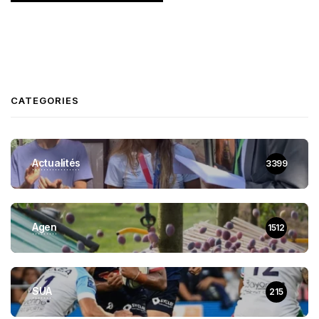
CATEGORIES
Actualités
3399
Agen
1512
SUA
215