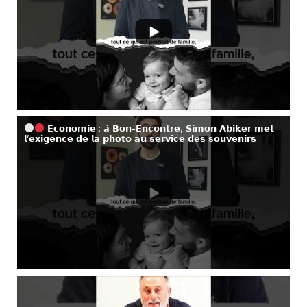
𝗘𝗰𝗼𝗻𝗼𝗺𝗶𝗲 : 𝗮̀ 𝗕𝗼𝗻-𝗘𝗻𝗰𝗼𝗻𝘁𝗿𝗲, 𝗦𝗶𝗺𝗼𝗻 𝗔𝗯𝗶𝗸𝗲𝗿 𝗺𝗲𝘁
𝗹’𝗲𝘅𝗶𝗴𝗲𝗻𝗰𝗲 𝗱𝗲 𝗹𝗮 𝗽𝗵𝗼𝘁𝗼 𝗮𝘂 𝘀𝗲𝗿𝘃𝗶𝗰𝗲 𝗱𝗲𝘀 𝘀𝗼𝘂𝘃𝗲𝗻𝗶𝗿𝘀