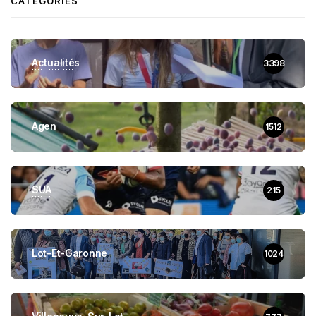
CATEGORIES
Actualités
3398
Agen
1512
SUA
215
Lot-Et-Garonne
1024