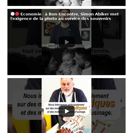
𝗘𝗰𝗼𝗻𝗼𝗺𝗶𝗲 : 𝗮̀ 𝗕𝗼𝗻-𝗘𝗻𝗰𝗼𝗻𝘁𝗿𝗲, 𝗦𝗶𝗺𝗼𝗻 𝗔𝗯𝗶𝗸𝗲𝗿 𝗺𝗲𝘁
𝗹’𝗲𝘅𝗶𝗴𝗲𝗻𝗰𝗲 𝗱𝗲 𝗹𝗮 𝗽𝗵𝗼𝘁𝗼 𝗮𝘂 𝘀𝗲𝗿𝘃𝗶𝗰𝗲 𝗱𝗲𝘀 𝘀𝗼𝘂𝘃𝗲𝗻𝗶𝗿𝘀