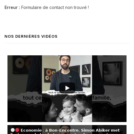
Erreur :
Formulaire de contact non trouvé !
NOS DERNIÈRES VIDÉOS
𝗘𝗰𝗼𝗻𝗼𝗺𝗶𝗲 : 𝗮̀ 𝗕𝗼𝗻-𝗘𝗻𝗰𝗼𝗻𝘁𝗿𝗲, 𝗦𝗶𝗺𝗼𝗻 𝗔𝗯𝗶𝗸𝗲𝗿 𝗺𝗲𝘁