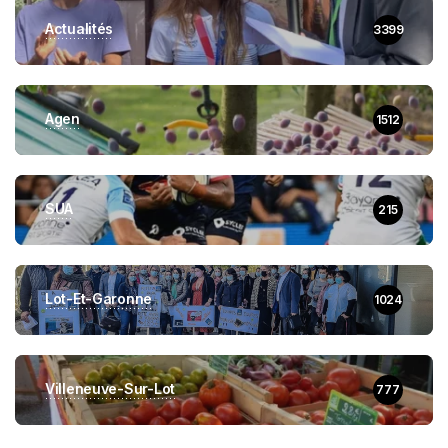
Actualités
3399
Agen
1512
SUA
215
Lot-Et-Garonne
1024
Villeneuve-Sur-Lot
777