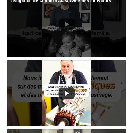
𝗹’𝗲𝘅𝗶𝗴𝗲𝗻𝗰𝗲 𝗱𝗲 𝗹𝗮 𝗽𝗵𝗼𝘁𝗼 𝗮𝘂 𝘀𝗲𝗿𝘃𝗶𝗰𝗲 𝗱𝗲𝘀 𝘀𝗼𝘂𝘃𝗲𝗻𝗶𝗿𝘀