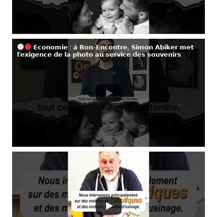
𝗘𝗰𝗼𝗻𝗼𝗺𝗶𝗲 : 𝗮̀ 𝗕𝗼𝗻-𝗘𝗻𝗰𝗼𝗻𝘁𝗿𝗲, 𝗦𝗶𝗺𝗼𝗻 𝗔𝗯𝗶𝗸𝗲𝗿 𝗺𝗲𝘁
𝗹’𝗲𝘅𝗶𝗴𝗲𝗻𝗰𝗲 𝗱𝗲 𝗹𝗮 𝗽𝗵𝗼𝘁𝗼 𝗮𝘂 𝘀𝗲𝗿𝘃𝗶𝗰𝗲 𝗱𝗲𝘀 𝘀𝗼𝘂𝘃𝗲𝗻𝗶𝗿𝘀