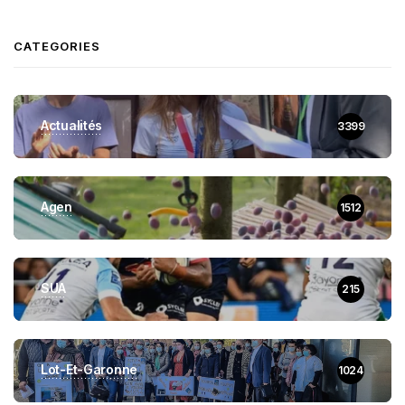
CATEGORIES
Actualités
3399
Agen
1512
SUA
215
Lot-Et-Garonne
1024