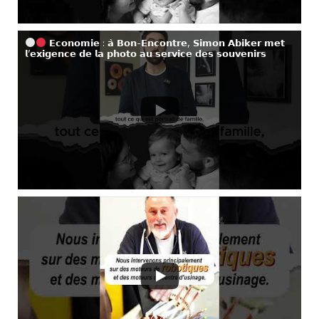
𝗘𝗰𝗼𝗻𝗼𝗺𝗶𝗲 : 𝗮̀ 𝗕𝗼𝗻-𝗘𝗻𝗰𝗼𝗻𝘁𝗿𝗲, 𝗦𝗶𝗺𝗼𝗻 𝗔𝗯𝗶𝗸𝗲𝗿 𝗺𝗲𝘁
𝗹’𝗲𝘅𝗶𝗴𝗲𝗻𝗰𝗲 𝗱𝗲 𝗹𝗮 𝗽𝗵𝗼𝘁𝗼 𝗮𝘂 𝘀𝗲𝗿𝘃𝗶𝗰𝗲 𝗱𝗲𝘀 𝘀𝗼𝘂𝘃𝗲𝗻𝗶𝗿𝘀