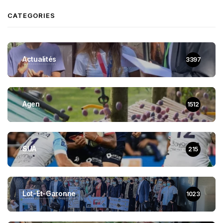
CATEGORIES
Actualités
3397
Agen
1512
SUA
215
Lot-Et-Garonne
1023