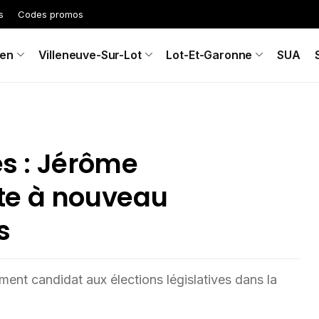
s
Codes promos
en
Villeneuve-Sur-Lot
Lot-Et-Garonne
SUA
es : Jérôme
te à nouveau
s
ement candidat aux élections législatives dans la