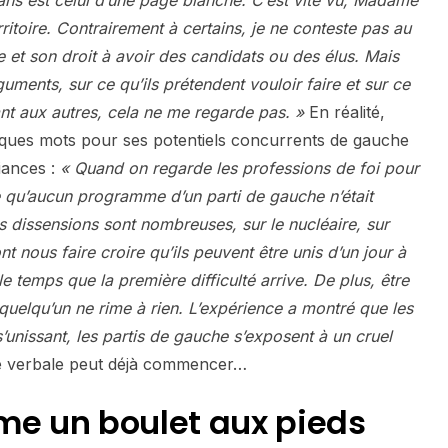
ans est celui d’une page blanche. C’est vite vu, Madame
erritoire. Contrairement à certains, je ne conteste pas au
 et son droit à avoir des candidats ou des élus. Mais
rguments, sur ce qu’ils prétendent vouloir faire et sur ce
ant aux autres, cela ne me regarde pas. »
En réalité,
ues mots pour ses potentiels concurrents de gauche
liances :
« Quand on regarde les professions de foi pour
 qu’aucun programme d’un parti de gauche n’était
s dissensions sont nombreuses, sur le nucléaire, sur
nt nous faire croire qu’ils peuvent être unis d’un jour à
le temps que la première difficulté arrive. De plus, être
quelqu’un ne rime à rien. L’expérience a montré que les
s’unissant, les partis de gauche s’exposent à un cruel
e verbale peut déjà commencer…
me un boulet aux pieds