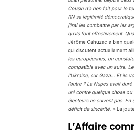
bilan personnel depuis deux 
Cousin n’a rien fait pour le t
RN sa légitimité démocratique
j’irai les combattre par les a
qu’ils font effectivement. Qu
Jérôme Cahuzac a bien quelq
qui discutent actuellement al
les européennes, on constate
compatible avec un autre. Le
l’Ukraine, sur Gaza… Et ils vo
l’autre ? La Nupes avait duré 
uni contre quelque chose ou 
électeurs ne suivent pas. En 
déficit de sincérité. »
La jout
L’Affaire com