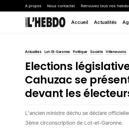
A propos
Nous contacter
Retrouvez tous nos hebdo
Accueil
Actualités
Ag
Actualités
Lot-Et-Garonne
Politique
Société
Villeneuvois
Elections législativ
Cahuzac se présen
devant les électeur
L'ancien ministre déchu se déclare officiell
3ème circonscription de Lot-et-Garonne.