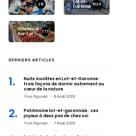
Lot-Et-
SUA
215
1024
Garonne
Villeneuve-
777
Sur-Lot
DERNIERS ARTICLES
Nuits insolites en Lot-et-Garonne :
trois façons de dormir autrement au
cœur de la nature
Yoan Rigoulet
8 Août 2026
Patrimoine lot-et-garonnais : ces
joyaux à deux pas de chez soi
Yoan Rigoulet
7 Août 2026