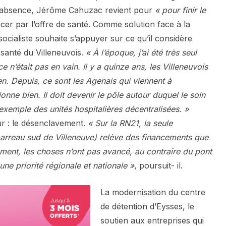
d’absence, Jérôme Cahuzac revient pour
« pour finir le
er par l’offre de santé. Comme solution face à la
-socialiste souhaite s’appuyer sur ce qu’il considère
santé du Villeneuvois.
« À l’époque, j’ai été très seul
n’était pas en vain. Il y a quinze ans, les Villeneuvois
gen. Depuis, ce sont les Agenais qui viennent à
tionne bien. Il doit devenir le pôle autour duquel le soin
exemple des unités hospitalières décentralisées. »
œur : le désenclavement.
« Sur la RN21, la seule
e barreau sud de Villeneuve) relève des financements que
ement, les choses n’ont pas avancé, au contraire du pont
 une priorité régionale et nationale »
, poursuit- il.
La modernisation du centre
de détention d’Eysses, le
soutien aux entreprises qui