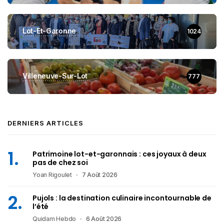
Lot-Et-Garonne
1024
Villeneuve-Sur-Lot
777
DERNIERS ARTICLES
Patrimoine lot-et-garonnais : ces joyaux à deux
pas de chez soi
Yoan Rigoulet
7 Août 2026
Pujols : la destination culinaire incontournable de
l’été
Quidam Hebdo
6 Août 2026