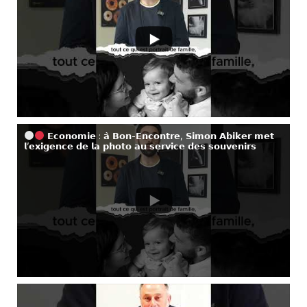
𝗘𝗰𝗼𝗻𝗼𝗺𝗶𝗲 : 𝗮̀ 𝗕𝗼𝗻-𝗘𝗻𝗰𝗼𝗻𝘁𝗿𝗲, 𝗦𝗶𝗺𝗼𝗻 𝗔𝗯𝗶𝗸𝗲𝗿 𝗺𝗲𝘁
𝗹’𝗲𝘅𝗶𝗴𝗲𝗻𝗰𝗲 𝗱𝗲 𝗹𝗮 𝗽𝗵𝗼𝘁𝗼 𝗮𝘂 𝘀𝗲𝗿𝘃𝗶𝗰𝗲 𝗱𝗲𝘀 𝘀𝗼𝘂𝘃𝗲𝗻𝗶𝗿𝘀