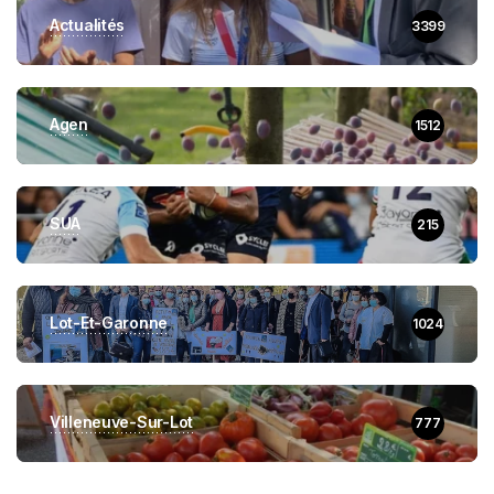
Actualités
3399
Agen
1512
SUA
215
Lot-Et-Garonne
1024
Villeneuve-Sur-Lot
777