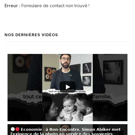
Erreur :
Formulaire de contact non trouvé !
NOS DERNIÈRES VIDÉOS
𝗘𝗰𝗼𝗻𝗼𝗺𝗶𝗲 : 𝗮̀ 𝗕𝗼𝗻-𝗘𝗻𝗰𝗼𝗻𝘁𝗿𝗲, 𝗦𝗶𝗺𝗼𝗻 𝗔𝗯𝗶𝗸𝗲𝗿 𝗺𝗲𝘁
𝗹’𝗲𝘅𝗶𝗴𝗲𝗻𝗰𝗲 𝗱𝗲 𝗹𝗮 𝗽𝗵𝗼𝘁𝗼 𝗮𝘂 𝘀𝗲𝗿𝘃𝗶𝗰𝗲 𝗱𝗲𝘀 𝘀𝗼𝘂𝘃𝗲𝗻𝗶𝗿𝘀