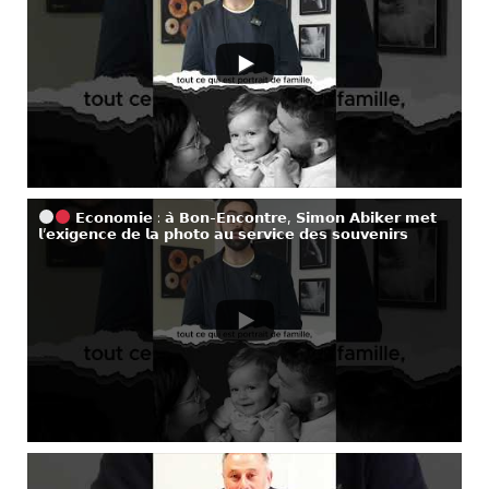
𝗘𝗰𝗼𝗻𝗼𝗺𝗶𝗲 : 𝗮̀ 𝗕𝗼𝗻-𝗘𝗻𝗰𝗼𝗻𝘁𝗿𝗲, 𝗦𝗶𝗺𝗼𝗻 𝗔𝗯𝗶𝗸𝗲𝗿 𝗺𝗲𝘁
𝗹’𝗲𝘅𝗶𝗴𝗲𝗻𝗰𝗲 𝗱𝗲 𝗹𝗮 𝗽𝗵𝗼𝘁𝗼 𝗮𝘂 𝘀𝗲𝗿𝘃𝗶𝗰𝗲 𝗱𝗲𝘀 𝘀𝗼𝘂𝘃𝗲𝗻𝗶𝗿𝘀