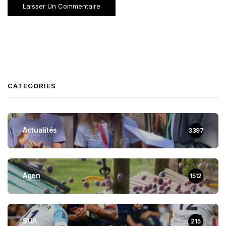
CATEGORIES
Actualités
3397
Agen
1512
SUA
215