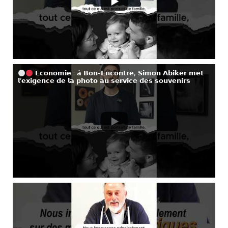
𝗘𝗰𝗼𝗻𝗼𝗺𝗶𝗲 : 𝗮̀ 𝗕𝗼𝗻-𝗘𝗻𝗰𝗼𝗻𝘁𝗿𝗲, 𝗦𝗶𝗺𝗼𝗻 𝗔𝗯𝗶𝗸𝗲𝗿 𝗺𝗲𝘁
𝗹’𝗲𝘅𝗶𝗴𝗲𝗻𝗰𝗲 𝗱𝗲 𝗹𝗮 𝗽𝗵𝗼𝘁𝗼 𝗮𝘂 𝘀𝗲𝗿𝘃𝗶𝗰𝗲 𝗱𝗲𝘀 𝘀𝗼𝘂𝘃𝗲𝗻𝗶𝗿𝘀