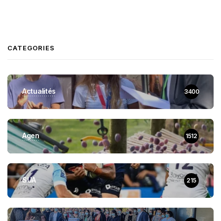
CATEGORIES
Actualités
3400
Agen
1512
SUA
215