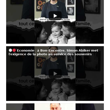
𝗘𝗰𝗼𝗻𝗼𝗺𝗶𝗲 : 𝗮̀ 𝗕𝗼𝗻-𝗘𝗻𝗰𝗼𝗻𝘁𝗿𝗲, 𝗦𝗶𝗺𝗼𝗻 𝗔𝗯𝗶𝗸𝗲𝗿 𝗺𝗲𝘁
𝗹’𝗲𝘅𝗶𝗴𝗲𝗻𝗰𝗲 𝗱𝗲 𝗹𝗮 𝗽𝗵𝗼𝘁𝗼 𝗮𝘂 𝘀𝗲𝗿𝘃𝗶𝗰𝗲 𝗱𝗲𝘀 𝘀𝗼𝘂𝘃𝗲𝗻𝗶𝗿𝘀