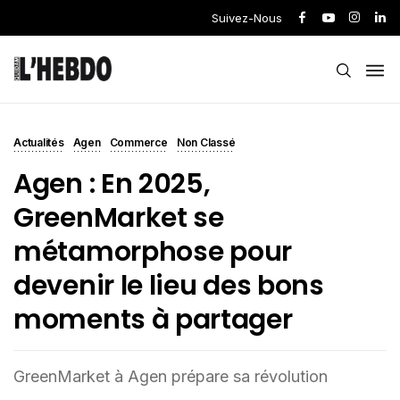
Suivez-Nous
Actualités
Agen
Commerce
Non Classé
Agen : En 2025,
GreenMarket se
métamorphose pour
devenir le lieu des bons
moments à partager
GreenMarket à Agen prépare sa révolution