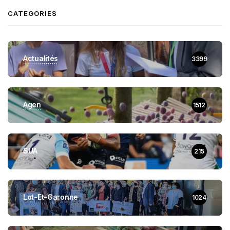
CATEGORIES
Actualités
3399
Agen
1512
SUA
215
Lot-Et-Garonne
1024