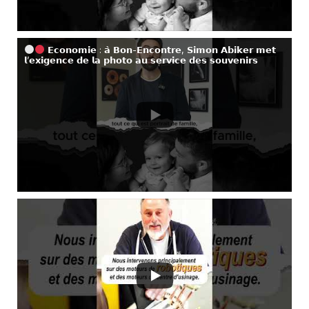
𝗘𝗰𝗼𝗻𝗼𝗺𝗶𝗲 : 𝗮̀ 𝗕𝗼𝗻-𝗘𝗻𝗰𝗼𝗻𝘁𝗿𝗲, 𝗦𝗶𝗺𝗼𝗻 𝗔𝗯𝗶𝗸𝗲𝗿 𝗺𝗲𝘁
𝗹’𝗲𝘅𝗶𝗴𝗲𝗻𝗰𝗲 𝗱𝗲 𝗹𝗮 𝗽𝗵𝗼𝘁𝗼 𝗮𝘂 𝘀𝗲𝗿𝘃𝗶𝗰𝗲 𝗱𝗲𝘀 𝘀𝗼𝘂𝘃𝗲𝗻𝗶𝗿𝘀