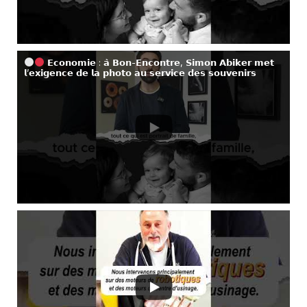
𝗘𝗰𝗼𝗻𝗼𝗺𝗶𝗲 : 𝗮̀ 𝗕𝗼𝗻-𝗘𝗻𝗰𝗼𝗻𝘁𝗿𝗲, 𝗦𝗶𝗺𝗼𝗻 𝗔𝗯𝗶𝗸𝗲𝗿 𝗺𝗲𝘁
𝗹’𝗲𝘅𝗶𝗴𝗲𝗻𝗰𝗲 𝗱𝗲 𝗹𝗮 𝗽𝗵𝗼𝘁𝗼 𝗮𝘂 𝘀𝗲𝗿𝘃𝗶𝗰𝗲 𝗱𝗲𝘀 𝘀𝗼𝘂𝘃𝗲𝗻𝗶𝗿𝘀