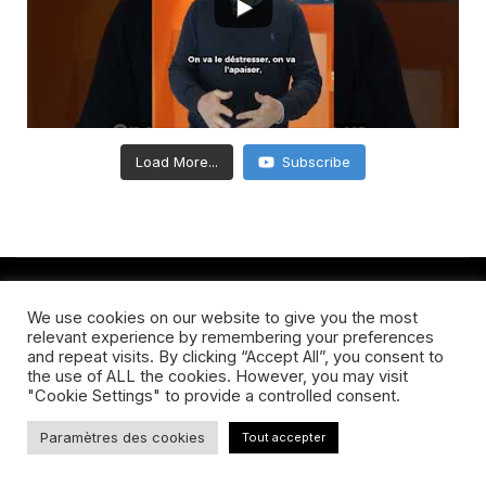
Load More...
Subscribe
We use cookies on our website to give you the most
relevant experience by remembering your preferences
and repeat visits. By clicking “Accept All”, you consent to
the use of ALL the cookies. However, you may visit
A Propos
Codes Promos
Nous Contacter
"Cookie Settings" to provide a controlled consent.
Politique De Confidentialité
Paramètres des cookies
Tout accepter
© Copyright 2021 Tous droits réservés Quidam Hebdo