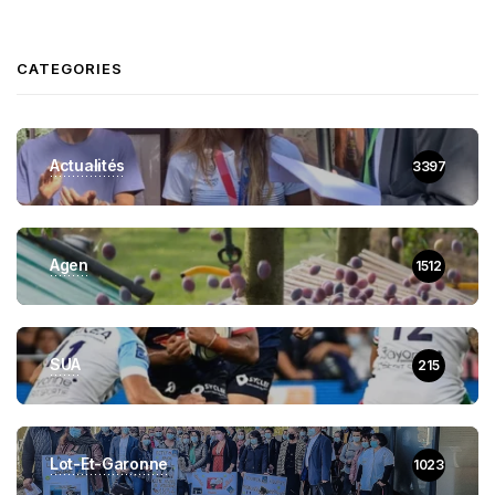
CATEGORIES
Actualités
3397
Agen
1512
SUA
215
Lot-Et-Garonne
1023