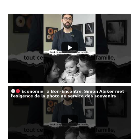
𝗘𝗰𝗼𝗻𝗼𝗺𝗶𝗲 : 𝗮̀ 𝗕𝗼𝗻-𝗘𝗻𝗰𝗼𝗻𝘁𝗿𝗲, 𝗦𝗶𝗺𝗼𝗻 𝗔𝗯𝗶𝗸𝗲𝗿 𝗺𝗲𝘁
𝗹’𝗲𝘅𝗶𝗴𝗲𝗻𝗰𝗲 𝗱𝗲 𝗹𝗮 𝗽𝗵𝗼𝘁𝗼 𝗮𝘂 𝘀𝗲𝗿𝘃𝗶𝗰𝗲 𝗱𝗲𝘀 𝘀𝗼𝘂𝘃𝗲𝗻𝗶𝗿𝘀