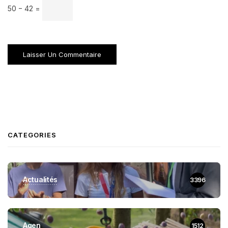
50 − 42 =
CATEGORIES
Actualités
3396
Agen
1512