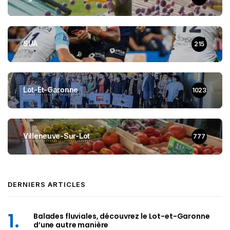
SUA
215
Lot-Et-Garonne
1023
Villeneuve-Sur-Lot
777
DERNIERS ARTICLES
Balades fluviales, découvrez le Lot-et-Garonne
d’une autre manière