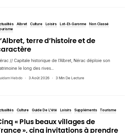
ctualités
Albret
Culture
Loisirs
Lot-Et-Garonne
Non Classé
ourisme
’Albret, terre d’histoire et de
caractère
érac // Capitale historique de l’Albret, Nérac déploie son
atrimoine le long des rives...
uidam Hebdo
3 Août 2026
3 Min De Lecture
ctualités
Culture
Guide De L'été
Loisirs
Suppléments
Tourisme
Cinq « Plus beaux villages de
France », cinq invitations à prendre