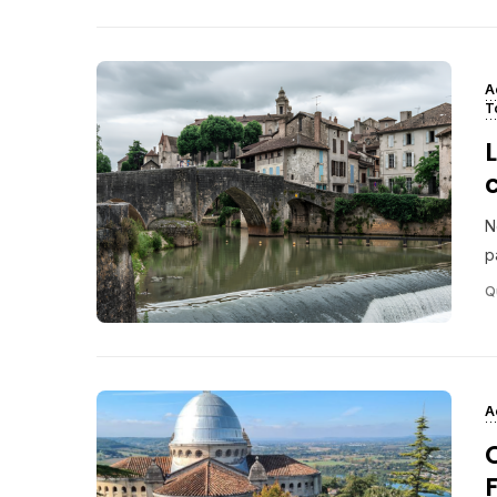
A
T
L
N
p
Q
A