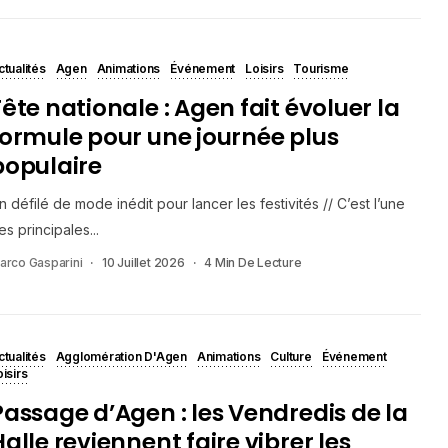
ctualités
Agen
Animations
Événement
Loisirs
Tourisme
Fête nationale : Agen fait évoluer la
formule pour une journée plus
populaire
n défilé de mode inédit pour lancer les festivités // C’est l’une
es principales...
arco Gasparini
10 Juillet 2026
4 Min De Lecture
ctualités
Agglomération D'Agen
Animations
Culture
Événement
isirs
Passage d’Agen : les Vendredis de la
alle reviennent faire vibrer les