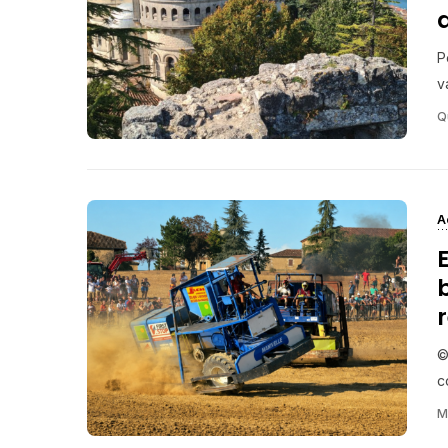
P
v
Q
A
©
c
M