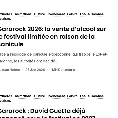
ctualités
Animations
Culture
Événement
Loisirs
Lot-Et-Garonne
ourisme
Garorock 2026: la vente d’alcool sur
e festival limitée en raison de la
canicule
ace à l’épisode de canicule exceptionnel qui frappe le Lot-et-
aronne, les autorités ont décidé...
uidam Hebdo
25 Juin 2026
1 Min De Lecture
ctualités
Animations
Culture
Événement
Loisirs
Lot-Et-Garonne
ourisme
Garorock : David Guetta déjà