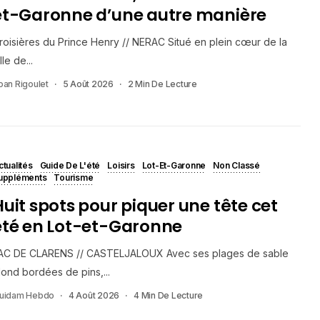
et-Garonne d’une autre manière
roisières du Prince Henry // NERAC Situé en plein cœur de la
lle de...
oan Rigoulet
5 Août 2026
2 Min De Lecture
ctualités
Guide De L'été
Loisirs
Lot-Et-Garonne
Non Classé
uppléments
Tourisme
Huit spots pour piquer une tête cet
été en Lot-et-Garonne
AC DE CLARENS // CASTELJALOUX Avec ses plages de sable
lond bordées de pins,...
uidam Hebdo
4 Août 2026
4 Min De Lecture