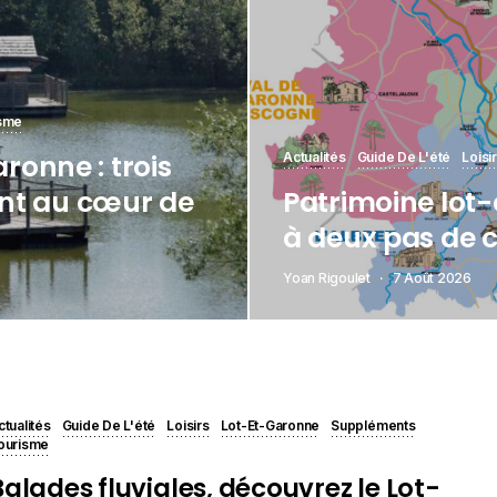
sme
aronne : trois
Actualités
Guide De L'été
Loisi
nt au cœur de
Patrimoine lot-
à deux pas de c
Yoan Rigoulet
7 Août 2026
ctualités
Guide De L'été
Loisirs
Lot-Et-Garonne
Suppléments
ourisme
Balades fluviales, découvrez le Lot-