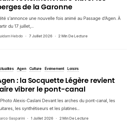
berges de la Garonne
’été s’annonce une nouvelle fois animé au Passage d’Agen. À
rtir du 17 juillet,...
uidam Hebdo
7 Juillet 2026
2 Min De Lecture
ctualités
Agen
Culture
Événement
Loisirs
Agen : la Socquette Légère revient
faire vibrer le pont-canal
Photo Alexis-Caslani Devant les arches du pont-canal, les
uitares, les synthétiseurs et les platines...
arco Gasparini
1 Juillet 2026
2 Min De Lecture