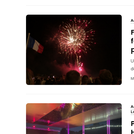
A
U
d
M
A
Lo
H