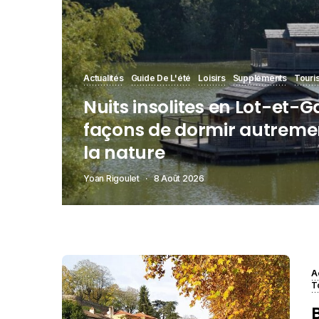
Actualités
Guide De L'été
Loisirs
Suppléments
Touri
Nuits insolites en Lot-et-G
façons de dormir autreme
la nature
Yoan Rigoulet
8 Août 2026
A
T