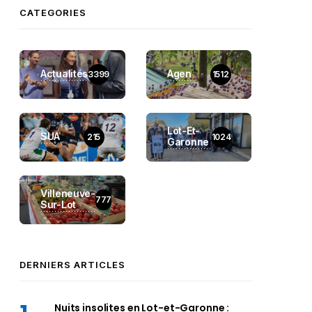
CATEGORIES
Actualités
Agen
3399
1512
Lot-Et-
SUA
215
1024
Garonne
Villeneuve-
777
Sur-Lot
DERNIERS ARTICLES
Nuits insolites en Lot-et-Garonne :