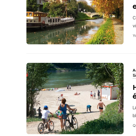
C
vi
Y
A
S
L
b
Q