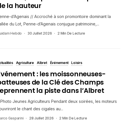
de la hauteur
enne-d’Agenais // Accroché à son promontoire dominant la
allée du Lot, Penne-d’Agenais conjugue patrimoine,...
uidam Hebdo
30 Juillet 2026
2 Min De Lecture
ctualités
Agriculture
Albret
Événement
Loisirs
Evénement : les moissonneuses-
batteuses de la Clé des Champs
reprennent la piste dans l’Albret
Photo Jeunes Agriculteurs Pendant deux soirées, les moteurs
ouvriront le chant des cigales au...
arco Gasparini
28 Juillet 2026
2 Min De Lecture