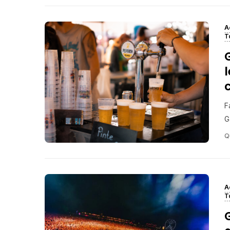
A
T
l
F
G
Q
A
T