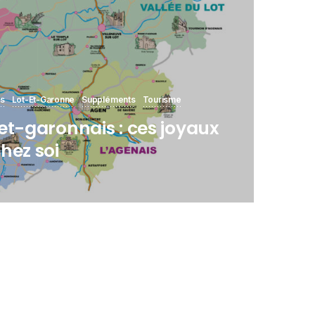
rs
Lot-Et-Garonne
Suppléments
Tourisme
et-garonnais : ces joyaux
hez soi