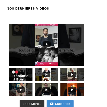
NOS DERNIÈRES VIDÉOS
𝗘𝗰𝗼𝗻𝗼𝗺𝗶𝗲
: 𝗮̀ 𝗕𝗼𝗻-
𝗘𝗻𝗰𝗼𝗻𝘁𝗿𝗲,
𝗦𝗶𝗺𝗼𝗻
𝗔𝗯𝗶𝗸𝗲𝗿
𝗺𝗲𝘁
𝗹’𝗲𝘅𝗶𝗴𝗲𝗻𝗰𝗲
𝗱𝗲 𝗹𝗮
Load More...
Subscribe
𝗽𝗵𝗼𝘁𝗼 𝗮𝘂