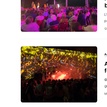
L
pa
Q
A
©
g
M