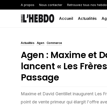
A propos
Nous contacter
Retrouvez tous nos hebdo
Accueil
Actualités
Ag
Actualités
Agen
Commerce
Agen : Maxime et Da
lancent « Les Frère
Passage
Maxime et David Gentillet inaugurent Les 
point de vente primeur qui élargit l'offre av