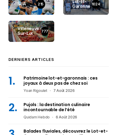
Lot-Et-
SUA
215
1024
Garonne
Villeneuve-
777
Sur-Lot
DERNIERS ARTICLES
Patrimoine lot-et-garonnais : ces
joyaux à deux pas de chez soi
Yoan Rigoulet
7 Août 2026
Pujols : la destination culinaire
incontournable de l’été
Quidam Hebdo
6 Août 2026
Balades fluviales, découvrez le Lot-et-