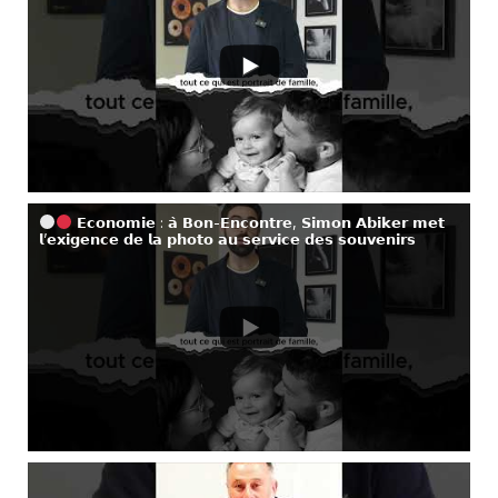
𝗘𝗰𝗼𝗻𝗼𝗺𝗶𝗲 : 𝗮̀ 𝗕𝗼𝗻-𝗘𝗻𝗰𝗼𝗻𝘁𝗿𝗲, 𝗦𝗶𝗺𝗼𝗻 𝗔𝗯𝗶𝗸𝗲𝗿 𝗺𝗲𝘁
𝗹’𝗲𝘅𝗶𝗴𝗲𝗻𝗰𝗲 𝗱𝗲 𝗹𝗮 𝗽𝗵𝗼𝘁𝗼 𝗮𝘂 𝘀𝗲𝗿𝘃𝗶𝗰𝗲 𝗱𝗲𝘀 𝘀𝗼𝘂𝘃𝗲𝗻𝗶𝗿𝘀