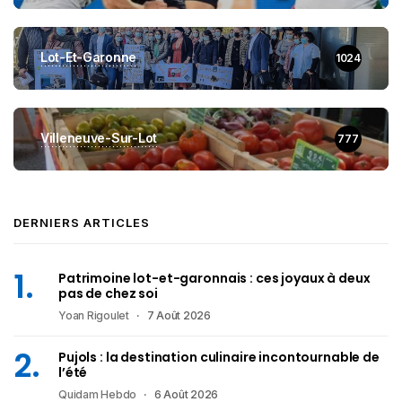
Lot-Et-Garonne
1024
Villeneuve-Sur-Lot
777
DERNIERS ARTICLES
Patrimoine lot-et-garonnais : ces joyaux à deux
pas de chez soi
Yoan Rigoulet
7 Août 2026
Pujols : la destination culinaire incontournable de
l’été
Quidam Hebdo
6 Août 2026