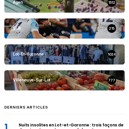
Agen
1512
SUA
215
Lot-Et-Garonne
1024
Villeneuve-Sur-Lot
777
DERNIERS ARTICLES
Nuits insolites en Lot-et-Garonne : trois façons de