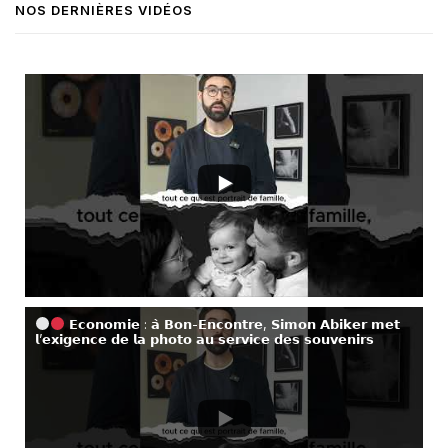
NOS DERNIÈRES VIDÉOS
𝗘𝗰𝗼𝗻𝗼𝗺𝗶𝗲 : 𝗮̀ 𝗕𝗼𝗻-𝗘𝗻𝗰𝗼𝗻𝘁𝗿𝗲, 𝗦𝗶𝗺𝗼𝗻 𝗔𝗯𝗶𝗸𝗲𝗿 𝗺𝗲𝘁
𝗹’𝗲𝘅𝗶𝗴𝗲𝗻𝗰𝗲 𝗱𝗲 𝗹𝗮 𝗽𝗵𝗼𝘁𝗼 𝗮𝘂 𝘀𝗲𝗿𝘃𝗶𝗰𝗲 𝗱𝗲𝘀 𝘀𝗼𝘂𝘃𝗲𝗻𝗶𝗿𝘀