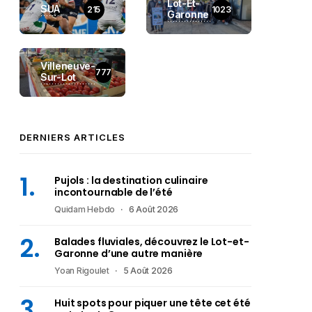
Lot-Et-
SUA
215
1023
Garonne
Villeneuve-
777
Sur-Lot
DERNIERS ARTICLES
Pujols : la destination culinaire
incontournable de l’été
Quidam Hebdo
6 Août 2026
Balades fluviales, découvrez le Lot-et-
Garonne d’une autre manière
Yoan Rigoulet
5 Août 2026
Huit spots pour piquer une tête cet été