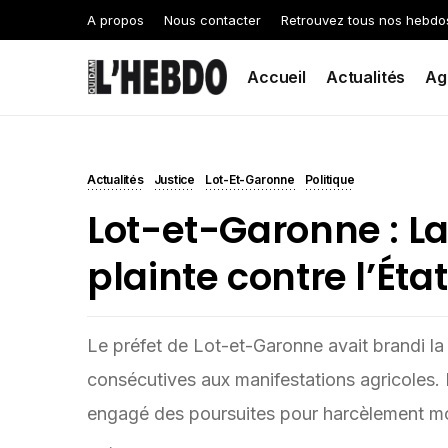
A propos
Nous contacter
Retrouvez tous nos hebdo
Accueil
Actualités
Ag
Actualités
Justice
Lot-Et-Garonne
Politique
Lot-et-Garonne : L
plainte contre l’État
Le préfet de Lot-et-Garonne avait brandi l
consécutives aux manifestations agricoles. 
engagé des poursuites pour harcèlement mo