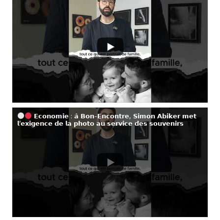
𝗘𝗰𝗼𝗻𝗼𝗺𝗶𝗲 : 𝗮̀ 𝗕𝗼𝗻-𝗘𝗻𝗰𝗼𝗻𝘁𝗿𝗲, 𝗦𝗶𝗺𝗼𝗻 𝗔𝗯𝗶𝗸𝗲𝗿 𝗺𝗲𝘁
𝗹’𝗲𝘅𝗶𝗴𝗲𝗻𝗰𝗲 𝗱𝗲 𝗹𝗮 𝗽𝗵𝗼𝘁𝗼 𝗮𝘂 𝘀𝗲𝗿𝘃𝗶𝗰𝗲 𝗱𝗲𝘀 𝘀𝗼𝘂𝘃𝗲𝗻𝗶𝗿𝘀