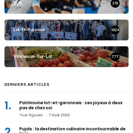
SUA
215
Lot-Et-Garonne
1024
Villeneuve-Sur-Lot
777
DERNIERS ARTICLES
Patrimoine lot-et-garonnais : ces joyaux à deux
pas de chez soi
Yoan Rigoulet
7 Août 2026
Pujols : la destination culinaire incontournable de