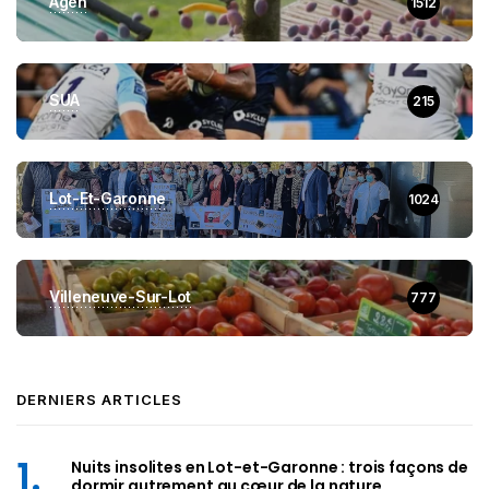
Agen
1512
SUA
215
Lot-Et-Garonne
1024
Villeneuve-Sur-Lot
777
DERNIERS ARTICLES
Nuits insolites en Lot-et-Garonne : trois façons de
dormir autrement au cœur de la nature