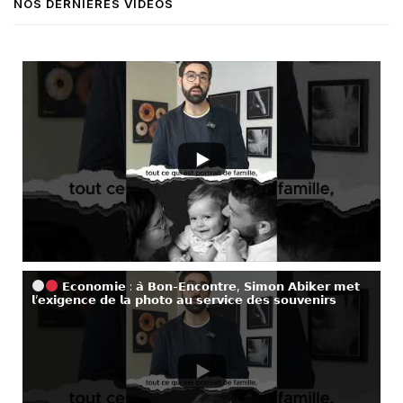
NOS DERNIÈRES VIDÉOS
𝗘𝗰𝗼𝗻𝗼𝗺𝗶𝗲 : 𝗮̀ 𝗕𝗼𝗻-𝗘𝗻𝗰𝗼𝗻𝘁𝗿𝗲, 𝗦𝗶𝗺𝗼𝗻 𝗔𝗯𝗶𝗸𝗲𝗿 𝗺𝗲𝘁
𝗹’𝗲𝘅𝗶𝗴𝗲𝗻𝗰𝗲 𝗱𝗲 𝗹𝗮 𝗽𝗵𝗼𝘁𝗼 𝗮𝘂 𝘀𝗲𝗿𝘃𝗶𝗰𝗲 𝗱𝗲𝘀 𝘀𝗼𝘂𝘃𝗲𝗻𝗶𝗿𝘀