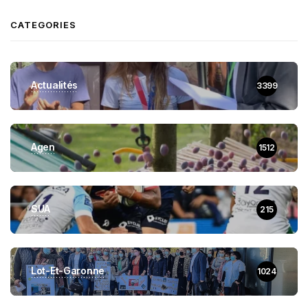
CATEGORIES
Actualités
3399
Agen
1512
SUA
215
Lot-Et-Garonne
1024