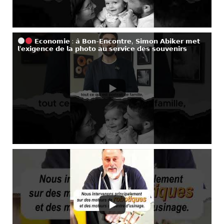
𝗘𝗰𝗼𝗻𝗼𝗺𝗶𝗲 : 𝗮̀ 𝗕𝗼𝗻-𝗘𝗻𝗰𝗼𝗻𝘁𝗿𝗲, 𝗦𝗶𝗺𝗼𝗻 𝗔𝗯𝗶𝗸𝗲𝗿 𝗺𝗲𝘁
𝗹’𝗲𝘅𝗶𝗴𝗲𝗻𝗰𝗲 𝗱𝗲 𝗹𝗮 𝗽𝗵𝗼𝘁𝗼 𝗮𝘂 𝘀𝗲𝗿𝘃𝗶𝗰𝗲 𝗱𝗲𝘀 𝘀𝗼𝘂𝘃𝗲𝗻𝗶𝗿𝘀