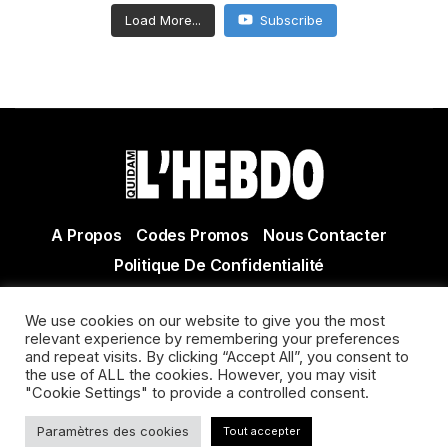
Load More...
Subscribe
A Propos
Codes Promos
Nous Contacter
Politique De Confidentialité
© Copyright 2021 Tous droits réservés Quidam Hebdo
We use cookies on our website to give you the most
Actualité Agen - Actualité en lot et Garonne - Actualité
relevant experience by remembering your preferences
Villeneuve sur Lot
and repeat visits. By clicking “Accept All”, you consent to
the use of ALL the cookies. However, you may visit
"Cookie Settings" to provide a controlled consent.
Paramètres des cookies
Tout accepter