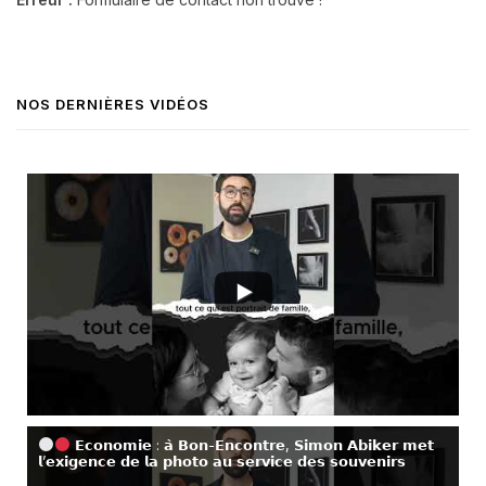
NOS DERNIÈRES VIDÉOS
𝗘𝗰𝗼𝗻𝗼𝗺𝗶𝗲 : 𝗮̀ 𝗕𝗼𝗻-𝗘𝗻𝗰𝗼𝗻𝘁𝗿𝗲, 𝗦𝗶𝗺𝗼𝗻 𝗔𝗯𝗶𝗸𝗲𝗿 𝗺𝗲𝘁
𝗹’𝗲𝘅𝗶𝗴𝗲𝗻𝗰𝗲 𝗱𝗲 𝗹𝗮 𝗽𝗵𝗼𝘁𝗼 𝗮𝘂 𝘀𝗲𝗿𝘃𝗶𝗰𝗲 𝗱𝗲𝘀 𝘀𝗼𝘂𝘃𝗲𝗻𝗶𝗿𝘀