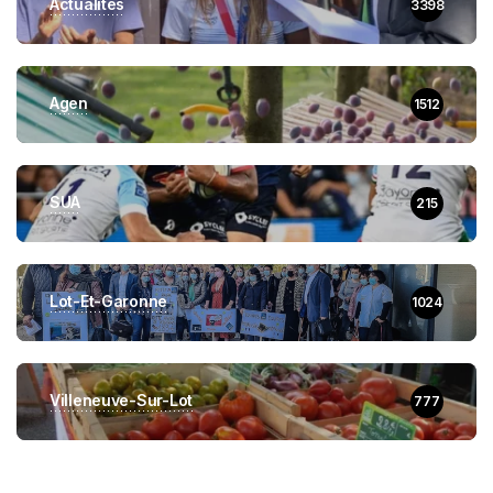
Actualités
3398
Agen
1512
SUA
215
Lot-Et-Garonne
1024
Villeneuve-Sur-Lot
777