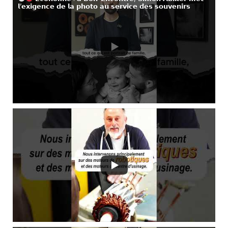
𝗹’𝗲𝘅𝗶𝗴𝗲𝗻𝗰𝗲 𝗱𝗲 𝗹𝗮 𝗽𝗵𝗼𝘁𝗼 𝗮𝘂 𝘀𝗲𝗿𝘃𝗶𝗰𝗲 𝗱𝗲𝘀 𝘀𝗼𝘂𝘃𝗲𝗻𝗶𝗿𝘀