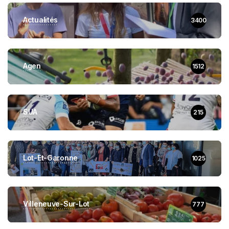
Actualités
3400
Agen
1512
SUA
215
Lot-Et-Garonne
1025
Villeneuve-Sur-Lot
777