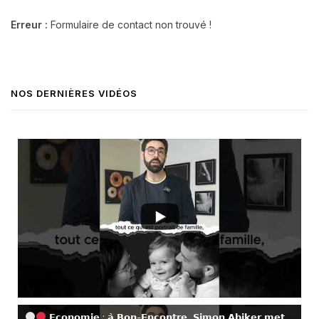
Erreur :
Formulaire de contact non trouvé !
NOS DERNIÈRES VIDÉOS
𝗘𝗰𝗼𝗻𝗼𝗺𝗶𝗲 : 𝗮̀ 𝗕𝗼𝗻-𝗘𝗻𝗰𝗼𝗻𝘁𝗿𝗲, 𝗦𝗶𝗺𝗼𝗻 𝗔𝗯𝗶𝗸𝗲𝗿 𝗺𝗲𝘁