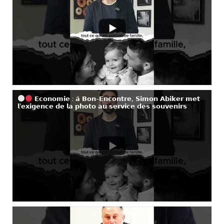
𝗘𝗰𝗼𝗻𝗼𝗺𝗶𝗲 : 𝗮̀ 𝗕𝗼𝗻-𝗘𝗻𝗰𝗼𝗻𝘁𝗿𝗲, 𝗦𝗶𝗺𝗼𝗻 𝗔𝗯𝗶𝗸𝗲𝗿 𝗺𝗲𝘁
𝗹’𝗲𝘅𝗶𝗴𝗲𝗻𝗰𝗲 𝗱𝗲 𝗹𝗮 𝗽𝗵𝗼𝘁𝗼 𝗮𝘂 𝘀𝗲𝗿𝘃𝗶𝗰𝗲 𝗱𝗲𝘀 𝘀𝗼𝘂𝘃𝗲𝗻𝗶𝗿𝘀