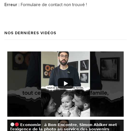
Erreur :
Formulaire de contact non trouvé !
NOS DERNIÈRES VIDÉOS
𝗘𝗰𝗼𝗻𝗼𝗺𝗶𝗲 : 𝗮̀ 𝗕𝗼𝗻-𝗘𝗻𝗰𝗼𝗻𝘁𝗿𝗲, 𝗦𝗶𝗺𝗼𝗻 𝗔𝗯𝗶𝗸𝗲𝗿 𝗺𝗲𝘁
𝗹’𝗲𝘅𝗶𝗴𝗲𝗻𝗰𝗲 𝗱𝗲 𝗹𝗮 𝗽𝗵𝗼𝘁𝗼 𝗮𝘂 𝘀𝗲𝗿𝘃𝗶𝗰𝗲 𝗱𝗲𝘀 𝘀𝗼𝘂𝘃𝗲𝗻𝗶𝗿𝘀