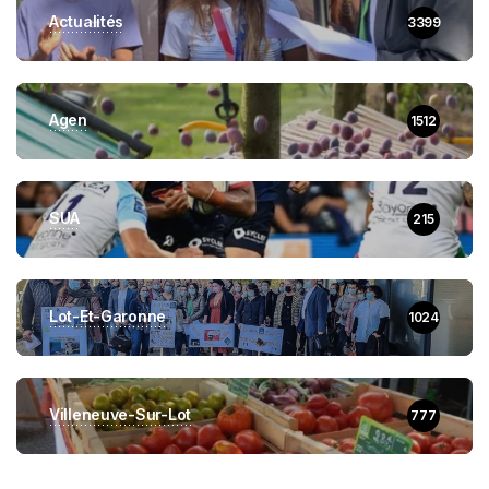
Actualités
3399
Agen
1512
SUA
215
Lot-Et-Garonne
1024
Villeneuve-Sur-Lot
777