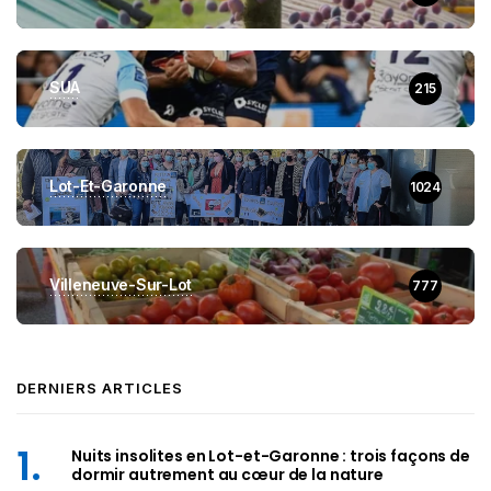
SUA
215
Lot-Et-Garonne
1024
Villeneuve-Sur-Lot
777
DERNIERS ARTICLES
Nuits insolites en Lot-et-Garonne : trois façons de
dormir autrement au cœur de la nature