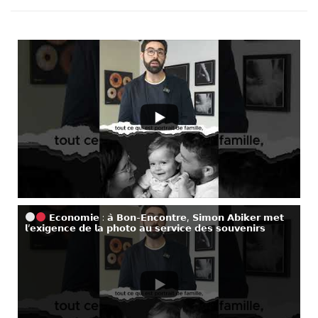
𝗘𝗰𝗼𝗻𝗼𝗺𝗶𝗲 : 𝗮̀ 𝗕𝗼𝗻-𝗘𝗻𝗰𝗼𝗻𝘁𝗿𝗲, 𝗦𝗶𝗺𝗼𝗻 𝗔𝗯𝗶𝗸𝗲𝗿 𝗺𝗲𝘁
𝗹’𝗲𝘅𝗶𝗴𝗲𝗻𝗰𝗲 𝗱𝗲 𝗹𝗮 𝗽𝗵𝗼𝘁𝗼 𝗮𝘂 𝘀𝗲𝗿𝘃𝗶𝗰𝗲 𝗱𝗲𝘀 𝘀𝗼𝘂𝘃𝗲𝗻𝗶𝗿𝘀