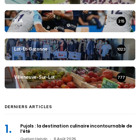
SUA
215
Lot-Et-Garonne
1023
Villeneuve-Sur-Lot
777
DERNIERS ARTICLES
Pujols : la destination culinaire incontournable de
l’été
Quidam Hebdo
6 Août 2026