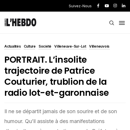
Suivez-Nous
Actualités
Culture
Société
Villeneuve-Sur-Lot
Villeneuvois
PORTRAIT. L’insolite
trajectoire de Patrice
Couturier, trublion de la
radio lot-et-garonnaise
Il ne se départit jamais de son sourire et de son
humour. Qu’il assiste à des manifestations