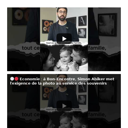
𝗘𝗰𝗼𝗻𝗼𝗺𝗶𝗲 : 𝗮̀ 𝗕𝗼𝗻-𝗘𝗻𝗰𝗼𝗻𝘁𝗿𝗲, 𝗦𝗶𝗺𝗼𝗻 𝗔𝗯𝗶𝗸𝗲𝗿 𝗺𝗲𝘁
𝗹’𝗲𝘅𝗶𝗴𝗲𝗻𝗰𝗲 𝗱𝗲 𝗹𝗮 𝗽𝗵𝗼𝘁𝗼 𝗮𝘂 𝘀𝗲𝗿𝘃𝗶𝗰𝗲 𝗱𝗲𝘀 𝘀𝗼𝘂𝘃𝗲𝗻𝗶𝗿𝘀