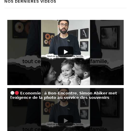
NOS DERNIÈRES VIDÉOS
𝗘𝗰𝗼𝗻𝗼𝗺𝗶𝗲 : 𝗮̀ 𝗕𝗼𝗻-𝗘𝗻𝗰𝗼𝗻𝘁𝗿𝗲, 𝗦𝗶𝗺𝗼𝗻 𝗔𝗯𝗶𝗸𝗲𝗿 𝗺𝗲𝘁
𝗹’𝗲𝘅𝗶𝗴𝗲𝗻𝗰𝗲 𝗱𝗲 𝗹𝗮 𝗽𝗵𝗼𝘁𝗼 𝗮𝘂 𝘀𝗲𝗿𝘃𝗶𝗰𝗲 𝗱𝗲𝘀 𝘀𝗼𝘂𝘃𝗲𝗻𝗶𝗿𝘀