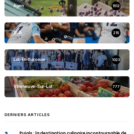
Agen
1512
SUA
215
Lot-Et-Garonne
1023
Villeneuve-Sur-Lot
777
DERNIERS ARTICLES
Pujols : la destination culinaire incontournable de