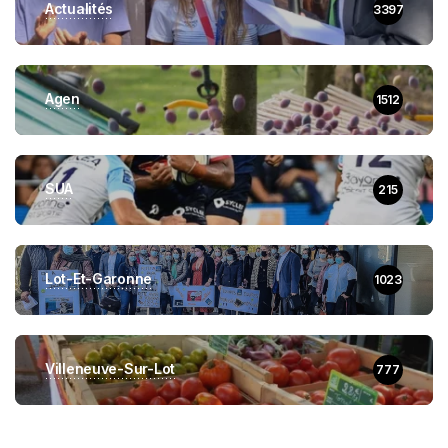
Actualités
3397
Agen
1512
SUA
215
Lot-Et-Garonne
1023
Villeneuve-Sur-Lot
777