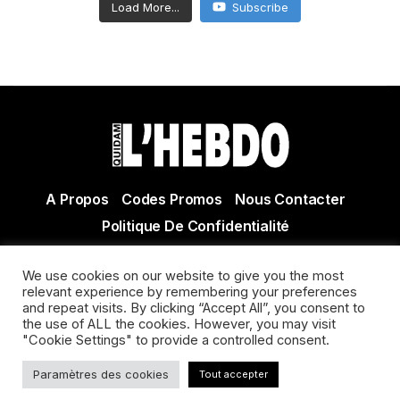
Load More...
Subscribe
A Propos
Codes Promos
Nous Contacter
Politique De Confidentialité
© Copyright 2021 Tous droits réservés Quidam Hebdo
We use cookies on our website to give you the most
Actualité Agen - Actualité en lot et Garonne - Actualité
relevant experience by remembering your preferences
Villeneuve sur Lot
and repeat visits. By clicking “Accept All”, you consent to
the use of ALL the cookies. However, you may visit
"Cookie Settings" to provide a controlled consent.
Paramètres des cookies
Tout accepter