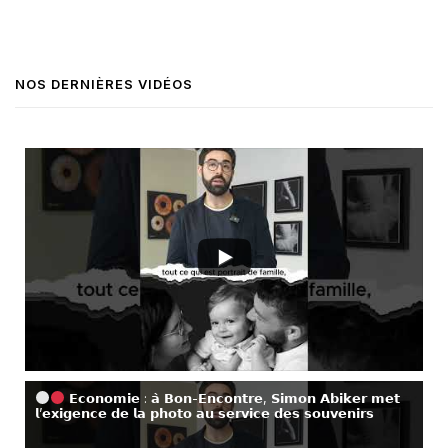
NOS DERNIÈRES VIDÉOS
𝗘𝗰𝗼𝗻𝗼𝗺𝗶𝗲 : 𝗮̀ 𝗕𝗼𝗻-𝗘𝗻𝗰𝗼𝗻𝘁𝗿𝗲, 𝗦𝗶𝗺𝗼𝗻 𝗔𝗯𝗶𝗸𝗲𝗿 𝗺𝗲𝘁
𝗹’𝗲𝘅𝗶𝗴𝗲𝗻𝗰𝗲 𝗱𝗲 𝗹𝗮 𝗽𝗵𝗼𝘁𝗼 𝗮𝘂 𝘀𝗲𝗿𝘃𝗶𝗰𝗲 𝗱𝗲𝘀 𝘀𝗼𝘂𝘃𝗲𝗻𝗶𝗿𝘀