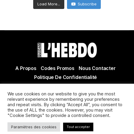
Load More...
Subscribe
A Propos
Codes Promos
Nous Contacter
Politique De Confidentialité
© Copyright 2021 Tous droits réservés Quidam Hebdo
We use cookies on our website to give you the most
Actualité Agen - Actualité en lot et Garonne - Actualité
relevant experience by remembering your preferences
Villeneuve sur Lot
and repeat visits. By clicking “Accept All”, you consent to
the use of ALL the cookies. However, you may visit
"Cookie Settings" to provide a controlled consent.
Paramètres des cookies
Tout accepter