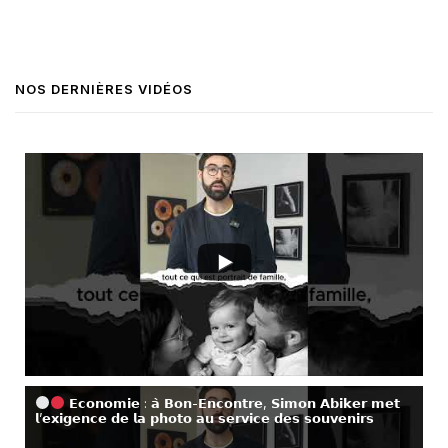
NOS DERNIÈRES VIDÉOS
𝗘𝗰𝗼𝗻𝗼𝗺𝗶𝗲 : 𝗮̀ 𝗕𝗼𝗻-𝗘𝗻𝗰𝗼𝗻𝘁𝗿𝗲, 𝗦𝗶𝗺𝗼𝗻 𝗔𝗯𝗶𝗸𝗲𝗿 𝗺𝗲𝘁
𝗹’𝗲𝘅𝗶𝗴𝗲𝗻𝗰𝗲 𝗱𝗲 𝗹𝗮 𝗽𝗵𝗼𝘁𝗼 𝗮𝘂 𝘀𝗲𝗿𝘃𝗶𝗰𝗲 𝗱𝗲𝘀 𝘀𝗼𝘂𝘃𝗲𝗻𝗶𝗿𝘀