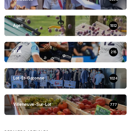
Agen
1512
SUA
215
Lot-Et-Garonne
1024
Villeneuve-Sur-Lot
777