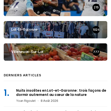
SUA
215
Lot-Et-Garonne
1024
Villeneuve-Sur-Lot
777
DERNIERS ARTICLES
Nuits insolites en Lot-et-Garonne : trois façons de
dormir autrement au cœur de la nature
Yoan Rigoulet
8 Août 2026