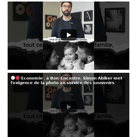
𝗘𝗰𝗼𝗻𝗼𝗺𝗶𝗲 : 𝗮̀ 𝗕𝗼𝗻-𝗘𝗻𝗰𝗼𝗻𝘁𝗿𝗲, 𝗦𝗶𝗺𝗼𝗻 𝗔𝗯𝗶𝗸𝗲𝗿 𝗺𝗲𝘁
𝗹’𝗲𝘅𝗶𝗴𝗲𝗻𝗰𝗲 𝗱𝗲 𝗹𝗮 𝗽𝗵𝗼𝘁𝗼 𝗮𝘂 𝘀𝗲𝗿𝘃𝗶𝗰𝗲 𝗱𝗲𝘀 𝘀𝗼𝘂𝘃𝗲𝗻𝗶𝗿𝘀