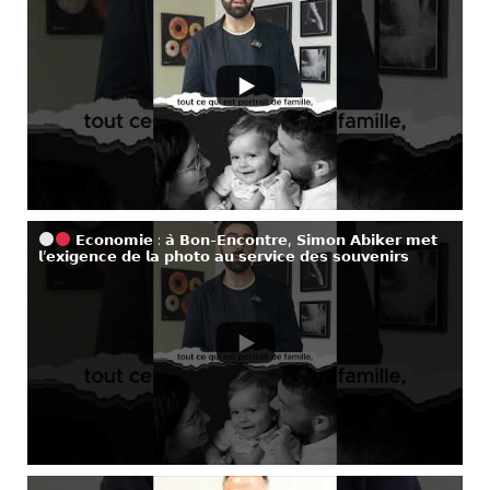
𝗘𝗰𝗼𝗻𝗼𝗺𝗶𝗲 : 𝗮̀ 𝗕𝗼𝗻-𝗘𝗻𝗰𝗼𝗻𝘁𝗿𝗲, 𝗦𝗶𝗺𝗼𝗻 𝗔𝗯𝗶𝗸𝗲𝗿 𝗺𝗲𝘁
𝗹’𝗲𝘅𝗶𝗴𝗲𝗻𝗰𝗲 𝗱𝗲 𝗹𝗮 𝗽𝗵𝗼𝘁𝗼 𝗮𝘂 𝘀𝗲𝗿𝘃𝗶𝗰𝗲 𝗱𝗲𝘀 𝘀𝗼𝘂𝘃𝗲𝗻𝗶𝗿𝘀