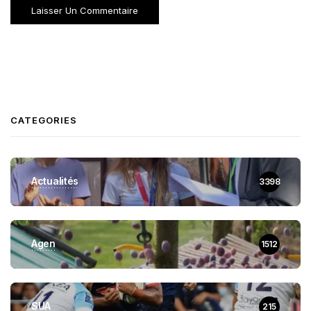
CATEGORIES
Actualités
3398
Agen
1512
SUA
215