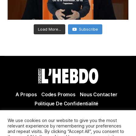
Load More...
Subscribe
A Propos
Codes Promos
Nous Contacter
Politique De Confidentialité
© Copyright 2021 Tous droits réservés Quidam Hebdo
We use cookies on our website to give you the most
Actualité Agen - Actualité en lot et Garonne - Actualité
relevant experience by remembering your preferences
Villeneuve sur Lot
and repeat visits. By clicking “Accept All”, you consent to