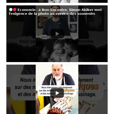
𝗘𝗰𝗼𝗻𝗼𝗺𝗶𝗲 : 𝗮̀ 𝗕𝗼𝗻-𝗘𝗻𝗰𝗼𝗻𝘁𝗿𝗲, 𝗦𝗶𝗺𝗼𝗻 𝗔𝗯𝗶𝗸𝗲𝗿 𝗺𝗲𝘁
𝗹’𝗲𝘅𝗶𝗴𝗲𝗻𝗰𝗲 𝗱𝗲 𝗹𝗮 𝗽𝗵𝗼𝘁𝗼 𝗮𝘂 𝘀𝗲𝗿𝘃𝗶𝗰𝗲 𝗱𝗲𝘀 𝘀𝗼𝘂𝘃𝗲𝗻𝗶𝗿𝘀