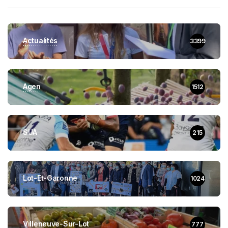
Actualités
3399
Agen
1512
SUA
215
Lot-Et-Garonne
1024
Villeneuve-Sur-Lot
777