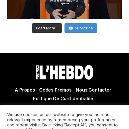
Load More...
Subscribe
A Propos
Codes Promos
Nous Contacter
Politique De Confidentialité
© Copyright 2021 Tous droits réservés Quidam Hebdo
We use cookies on our website to give you the most
Actualité Agen - Actualité en lot et Garonne - Actualité
relevant experience by remembering your preferences
and repeat visits. By clicking “Accept All”, you consent to
Villeneuve sur Lot