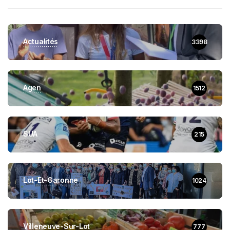
Actualités
3398
Agen
1512
SUA
215
Lot-Et-Garonne
1024
Villeneuve-Sur-Lot
777