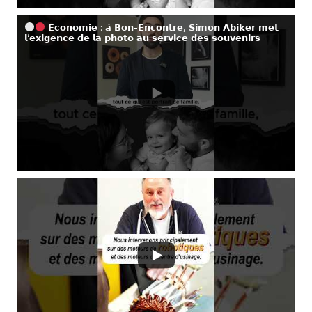
𝗘𝗰𝗼𝗻𝗼𝗺𝗶𝗲 : 𝗮̀ 𝗕𝗼𝗻-𝗘𝗻𝗰𝗼𝗻𝘁𝗿𝗲, 𝗦𝗶𝗺𝗼𝗻 𝗔𝗯𝗶𝗸𝗲𝗿 𝗺𝗲𝘁
𝗹’𝗲𝘅𝗶𝗴𝗲𝗻𝗰𝗲 𝗱𝗲 𝗹𝗮 𝗽𝗵𝗼𝘁𝗼 𝗮𝘂 𝘀𝗲𝗿𝘃𝗶𝗰𝗲 𝗱𝗲𝘀 𝘀𝗼𝘂𝘃𝗲𝗻𝗶𝗿𝘀