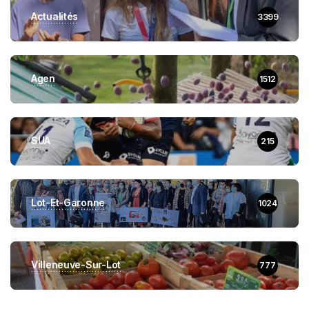
Actualités
3399
Agen
1512
SUA
215
Lot-Et-Garonne
1024
Villeneuve-Sur-Lot
777