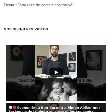
Erreur :
Formulaire de contact non trouvé !
NOS DERNIÈRES VIDÉOS
𝗘𝗰𝗼𝗻𝗼𝗺𝗶𝗲 : 𝗮̀ 𝗕𝗼𝗻-𝗘𝗻𝗰𝗼𝗻𝘁𝗿𝗲, 𝗦𝗶𝗺𝗼𝗻 𝗔𝗯𝗶𝗸𝗲𝗿 𝗺𝗲𝘁
𝗹’𝗲𝘅𝗶𝗴𝗲𝗻𝗰𝗲 𝗱𝗲 𝗹𝗮 𝗽𝗵𝗼𝘁𝗼 𝗮𝘂 𝘀𝗲𝗿𝘃𝗶𝗰𝗲 𝗱𝗲𝘀 𝘀𝗼𝘂𝘃𝗲𝗻𝗶𝗿𝘀