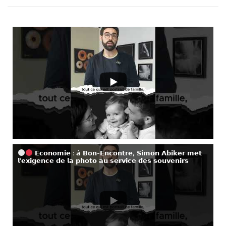
𝗘𝗰𝗼𝗻𝗼𝗺𝗶𝗲 : 𝗮̀ 𝗕𝗼𝗻-𝗘𝗻𝗰𝗼𝗻𝘁𝗿𝗲, 𝗦𝗶𝗺𝗼𝗻 𝗔𝗯𝗶𝗸𝗲𝗿 𝗺𝗲𝘁
𝗹’𝗲𝘅𝗶𝗴𝗲𝗻𝗰𝗲 𝗱𝗲 𝗹𝗮 𝗽𝗵𝗼𝘁𝗼 𝗮𝘂 𝘀𝗲𝗿𝘃𝗶𝗰𝗲 𝗱𝗲𝘀 𝘀𝗼𝘂𝘃𝗲𝗻𝗶𝗿𝘀