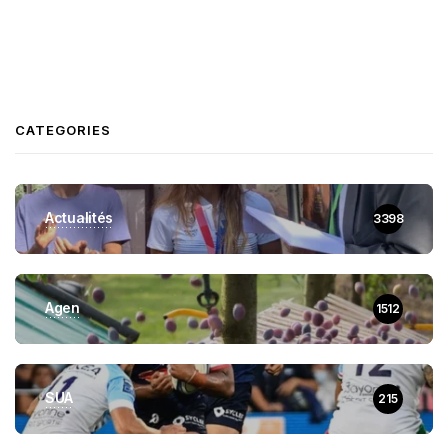
CATEGORIES
Actualités
3398
Agen
1512
SUA
215