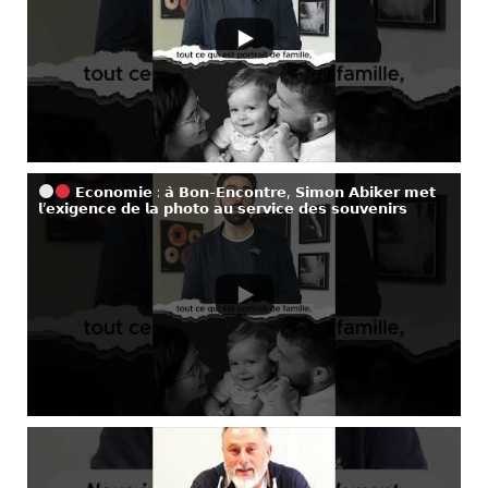
𝗘𝗰𝗼𝗻𝗼𝗺𝗶𝗲 : 𝗮̀ 𝗕𝗼𝗻-𝗘𝗻𝗰𝗼𝗻𝘁𝗿𝗲, 𝗦𝗶𝗺𝗼𝗻 𝗔𝗯𝗶𝗸𝗲𝗿 𝗺𝗲𝘁
𝗹’𝗲𝘅𝗶𝗴𝗲𝗻𝗰𝗲 𝗱𝗲 𝗹𝗮 𝗽𝗵𝗼𝘁𝗼 𝗮𝘂 𝘀𝗲𝗿𝘃𝗶𝗰𝗲 𝗱𝗲𝘀 𝘀𝗼𝘂𝘃𝗲𝗻𝗶𝗿𝘀