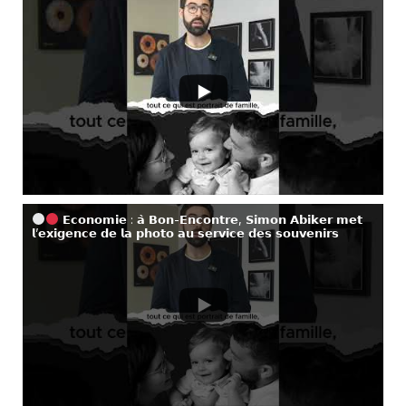
𝗘𝗰𝗼𝗻𝗼𝗺𝗶𝗲 : 𝗮̀ 𝗕𝗼𝗻-𝗘𝗻𝗰𝗼𝗻𝘁𝗿𝗲, 𝗦𝗶𝗺𝗼𝗻 𝗔𝗯𝗶𝗸𝗲𝗿 𝗺𝗲𝘁
𝗹’𝗲𝘅𝗶𝗴𝗲𝗻𝗰𝗲 𝗱𝗲 𝗹𝗮 𝗽𝗵𝗼𝘁𝗼 𝗮𝘂 𝘀𝗲𝗿𝘃𝗶𝗰𝗲 𝗱𝗲𝘀 𝘀𝗼𝘂𝘃𝗲𝗻𝗶𝗿𝘀