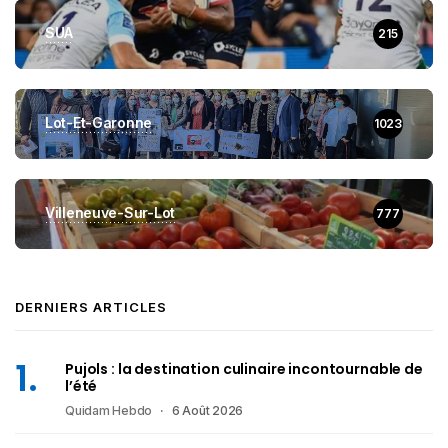
SUA
215
Lot-Et-Garonne
1023
Villeneuve-Sur-Lot
777
DERNIERS ARTICLES
Pujols : la destination culinaire incontournable de
l’été
Quidam Hebdo
6 Août 2026