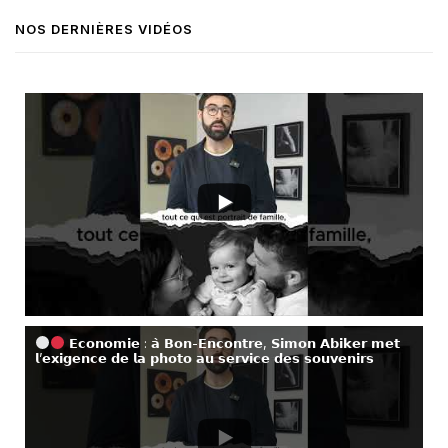
NOS DERNIÈRES VIDÉOS
𝗘𝗰𝗼𝗻𝗼𝗺𝗶𝗲 : 𝗮̀ 𝗕𝗼𝗻-𝗘𝗻𝗰𝗼𝗻𝘁𝗿𝗲, 𝗦𝗶𝗺𝗼𝗻 𝗔𝗯𝗶𝗸𝗲𝗿 𝗺𝗲𝘁
𝗹’𝗲𝘅𝗶𝗴𝗲𝗻𝗰𝗲 𝗱𝗲 𝗹𝗮 𝗽𝗵𝗼𝘁𝗼 𝗮𝘂 𝘀𝗲𝗿𝘃𝗶𝗰𝗲 𝗱𝗲𝘀 𝘀𝗼𝘂𝘃𝗲𝗻𝗶𝗿𝘀