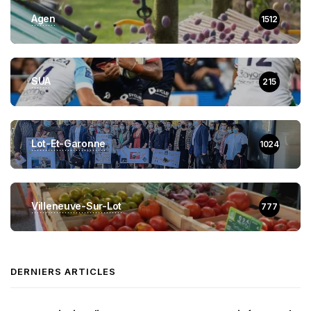
Agen
1512
SUA
215
Lot-Et-Garonne
1024
Villeneuve-Sur-Lot
777
DERNIERS ARTICLES