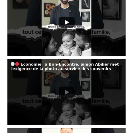
𝗘𝗰𝗼𝗻𝗼𝗺𝗶𝗲 : 𝗮̀ 𝗕𝗼𝗻-𝗘𝗻𝗰𝗼𝗻𝘁𝗿𝗲, 𝗦𝗶𝗺𝗼𝗻 𝗔𝗯𝗶𝗸𝗲𝗿 𝗺𝗲𝘁
𝗹’𝗲𝘅𝗶𝗴𝗲𝗻𝗰𝗲 𝗱𝗲 𝗹𝗮 𝗽𝗵𝗼𝘁𝗼 𝗮𝘂 𝘀𝗲𝗿𝘃𝗶𝗰𝗲 𝗱𝗲𝘀 𝘀𝗼𝘂𝘃𝗲𝗻𝗶𝗿𝘀