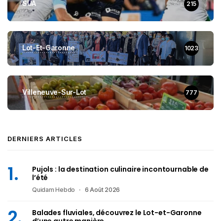
SUA
215
Lot-Et-Garonne
1023
Villeneuve-Sur-Lot
777
DERNIERS ARTICLES
Pujols : la destination culinaire incontournable de
l’été
Quidam Hebdo
6 Août 2026
Balades fluviales, découvrez le Lot-et-Garonne
d’une autre manière