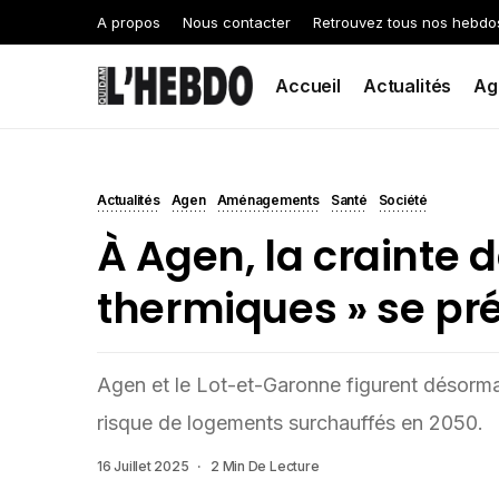
A propos
Nous contacter
Retrouvez tous nos hebdo
Accueil
Actualités
Ag
Actualités
Agen
Aménagements
Santé
Société
À Agen, la crainte d
thermiques » se pr
Agen et le Lot-et-Garonne figurent désorma
risque de logements surchauffés en 2050.
16 Juillet 2025
2 Min De Lecture