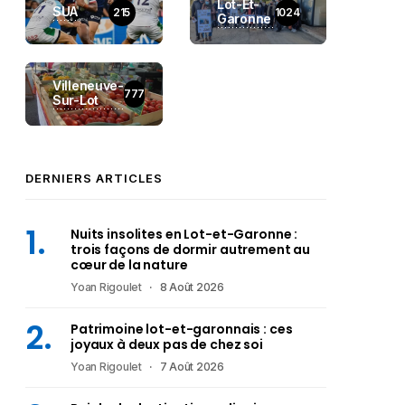
Lot-Et-
SUA
215
1024
Garonne
Villeneuve-
777
Sur-Lot
DERNIERS ARTICLES
Nuits insolites en Lot-et-Garonne :
trois façons de dormir autrement au
cœur de la nature
Yoan Rigoulet
8 Août 2026
Patrimoine lot-et-garonnais : ces
joyaux à deux pas de chez soi
Yoan Rigoulet
7 Août 2026