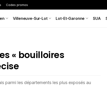
s
Codes promos
en
Villeneuve-Sur-Lot
Lot-Et-Garonne
SUA
es « bouilloires
écise
is parmi les départements les plus exposés au