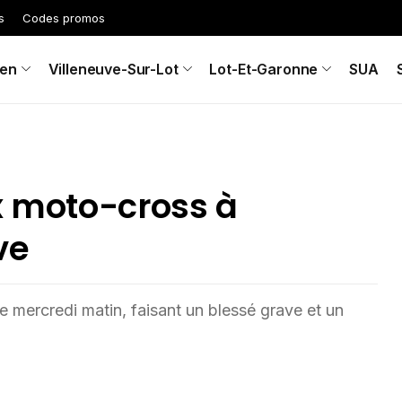
s
Codes promos
en
Villeneuve-Sur-Lot
Lot-Et-Garonne
SUA
x moto-cross à
ve
 mercredi matin, faisant un blessé grave et un