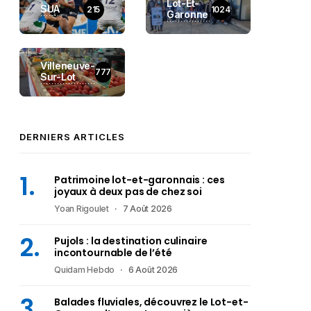
Lot-Et-
SUA
215
1024
Garonne
Villeneuve-
777
Sur-Lot
DERNIERS ARTICLES
Patrimoine lot-et-garonnais : ces
joyaux à deux pas de chez soi
Yoan Rigoulet
7 Août 2026
Pujols : la destination culinaire
incontournable de l’été
Quidam Hebdo
6 Août 2026
Balades fluviales, découvrez le Lot-et-