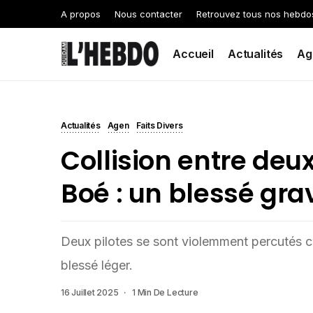
A propos
Nous contacter
Retrouvez tous nos hebdo
Accueil
Actualités
Ag
Actualités
Agen
Faits Divers
Collision entre deu
Boé : un blessé gra
Deux pilotes se sont violemment percutés ce
blessé léger.
16 Juillet 2025
1 Min De Lecture