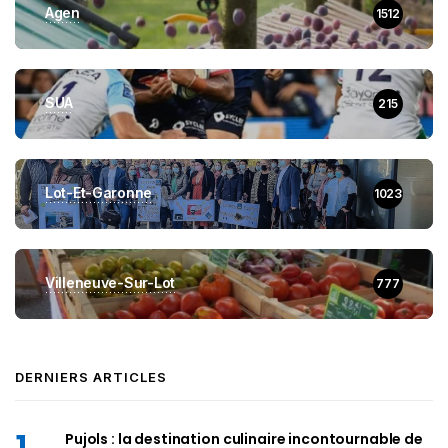
Agen
1512
SUA
215
Lot-Et-Garonne
1023
Villeneuve-Sur-Lot
777
DERNIERS ARTICLES
Pujols : la destination culinaire incontournable de