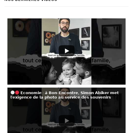
𝗘𝗰𝗼𝗻𝗼𝗺𝗶𝗲 : 𝗮̀ 𝗕𝗼𝗻-𝗘𝗻𝗰𝗼𝗻𝘁𝗿𝗲, 𝗦𝗶𝗺𝗼𝗻 𝗔𝗯𝗶𝗸𝗲𝗿 𝗺𝗲𝘁
𝗹’𝗲𝘅𝗶𝗴𝗲𝗻𝗰𝗲 𝗱𝗲 𝗹𝗮 𝗽𝗵𝗼𝘁𝗼 𝗮𝘂 𝘀𝗲𝗿𝘃𝗶𝗰𝗲 𝗱𝗲𝘀 𝘀𝗼𝘂𝘃𝗲𝗻𝗶𝗿𝘀